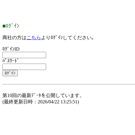
■ﾛｸﾞｲﾝ
商社の方は
こちら
よりﾛｸﾞｲﾝしてください｡
ﾛｸﾞｲﾝID
ﾊﾟｽﾜｰﾄﾞ
第10回の最新ﾃﾞｰﾀを公開しています。
(最終更新日時：2026/04/22 13:25:51)